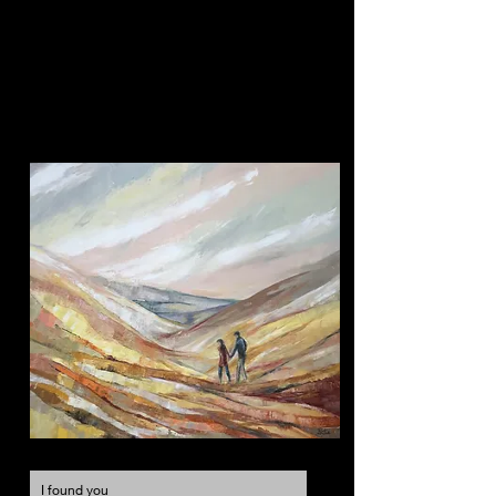
BElie
DANS TA MAIN
I found you